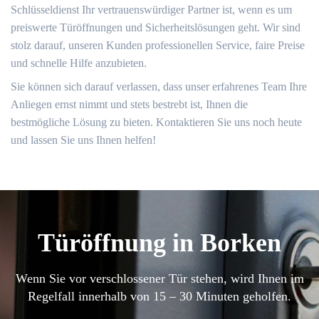
Schlüsseldienst Ihr vertrauenswürdiger Partner ist, wenn es um
preiswerte Türöffnungen und Sicherheitslösungen geht. Wir sind
stolz darauf, unseren Kunden professionellen Service, faire Preise
und schnelle Hilfe anzubieten.​
Sie können sich darauf verlassen, dass unser erfahrenes Team Ihre
Anliegen ernst nimmt und stets bestrebt ist, Ihnen die
bestmögliche Lösung zu bieten.​ Kontaktieren Sie uns noch heute
und lassen Sie uns Ihnen helfen!​
Türöffnung in Borken
Wenn Sie vor verschlossener Tür stehen, wird Ihnen im
Regelfall innerhalb von 15 – 30 Minuten geholfen.